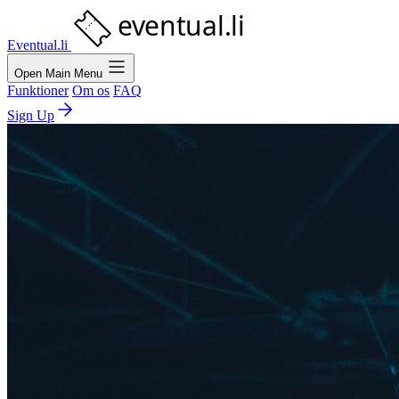
Eventual.li
Open Main Menu
Funktioner
Om os
FAQ
Sign Up